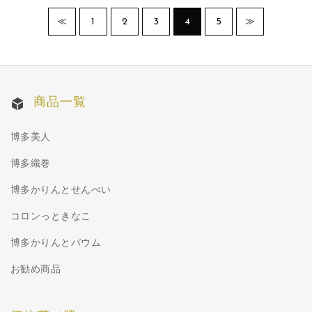
≪
1
2
3
4
5
≫
商品一覧
博多美人
博多織巻
博多かりんとせんべい
コロンっときなこ
博多かりんとバウム
お勧め商品